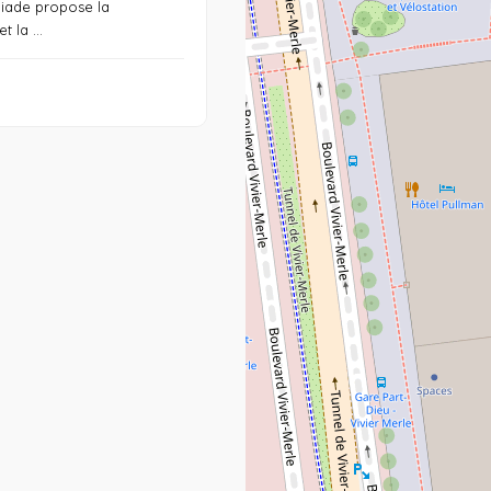
liade propose la
t la ...