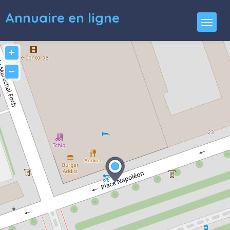
Annuaire en ligne
+
−