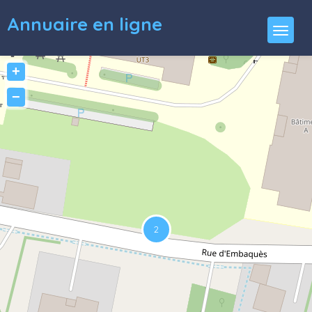
Annuaire en ligne
+
−