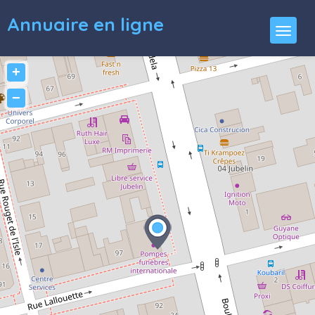
Annuaire en ligne
+
−