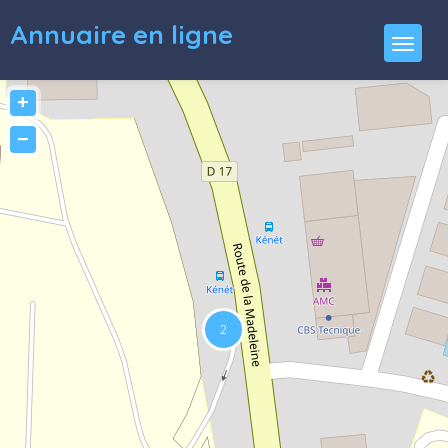
Annuaire en ligne
+
−