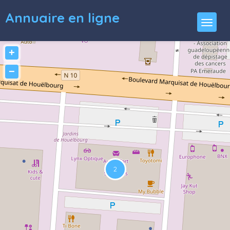
Annuaire en ligne
+
−