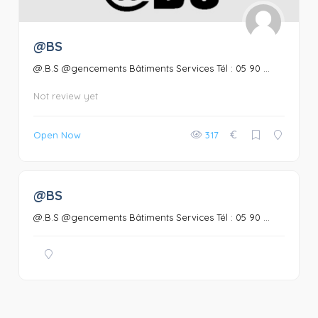
@BS
@.B.S @gencements Bâtiments Services Tél : 05 90 ...
Not review yet
€
Open Now
317
@BS
0
@.B.S @gencements Bâtiments Services Tél : 05 90 ...