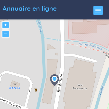
Annuaire en ligne
+
−