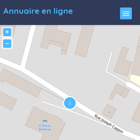
Annuaire en ligne
+
−