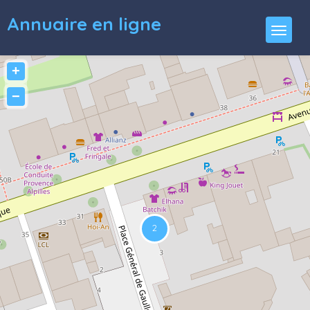
Annuaire en ligne
+
−