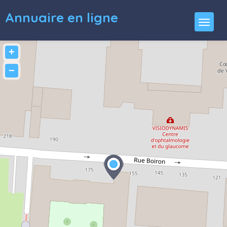
Annuaire en ligne
+
−