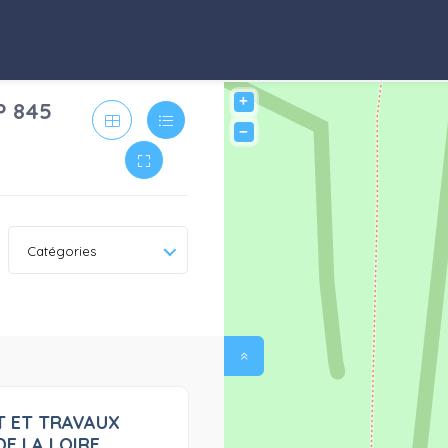
+
P 845
−
Catégories
T ET TRAVAUX
0
DE LA LOIRE