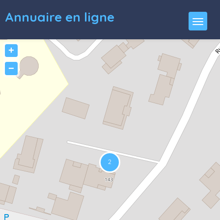
Annuaire en ligne
+
−