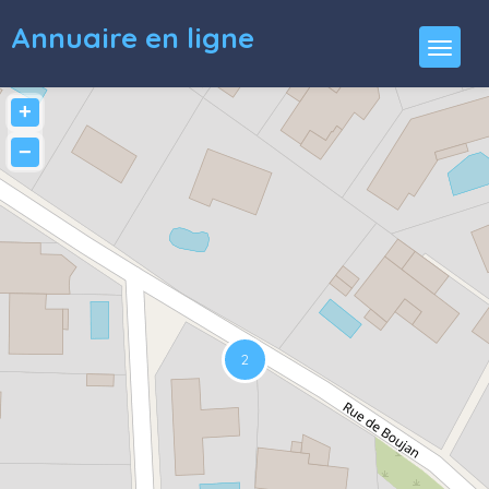
Annuaire en ligne
+
−