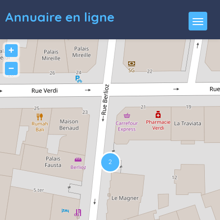
Annuaire en ligne
+
−