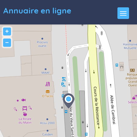
Annuaire en ligne
+
−