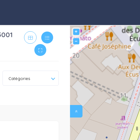
+
5001
−
Catégories
0