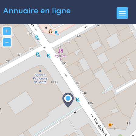
Annuaire en ligne
+
−