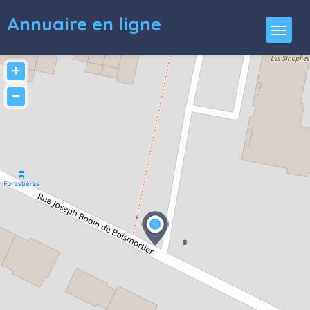
Annuaire en ligne
+
−