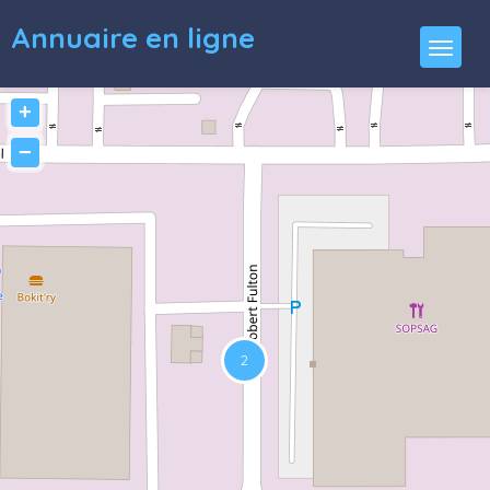
Annuaire en ligne
+
−