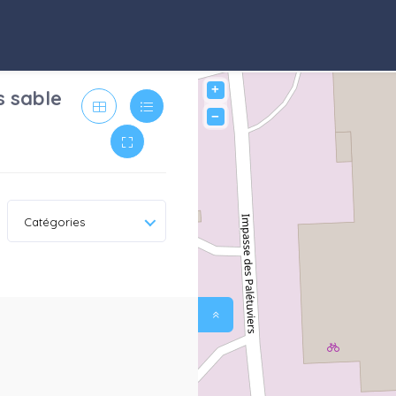
+
s sable
−
Catégories