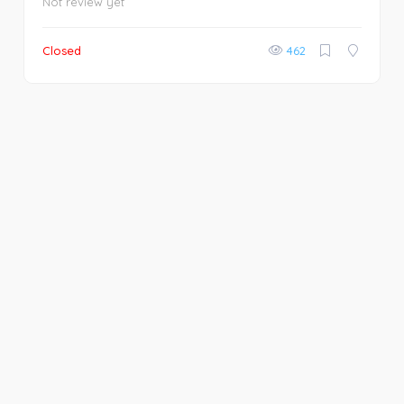
Not review yet
Closed
462