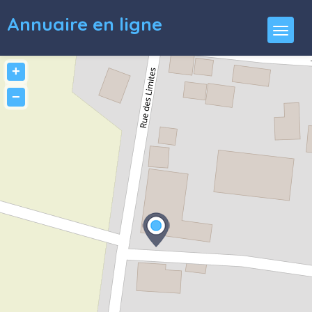
Annuaire en ligne
+
−