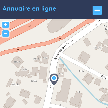
Annuaire en ligne
+
−