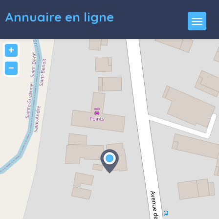
Annuaire en ligne
+
−