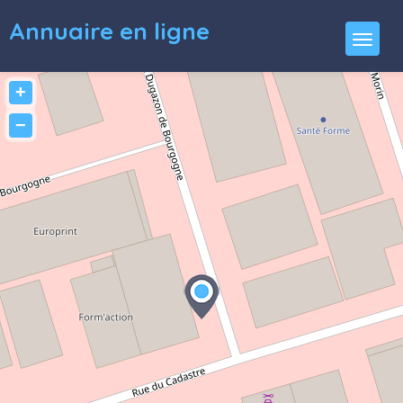
Annuaire en ligne
+
−