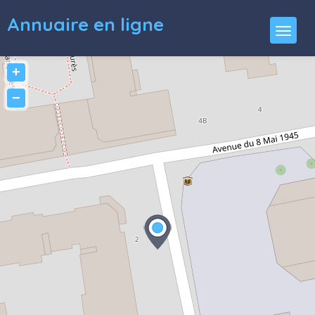
Annuaire en ligne
+
−