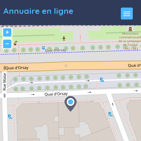
Annuaire en ligne
+
−