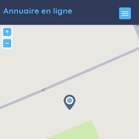
Annuaire en ligne
+
−