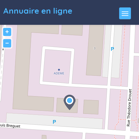
Annuaire en ligne
+
−