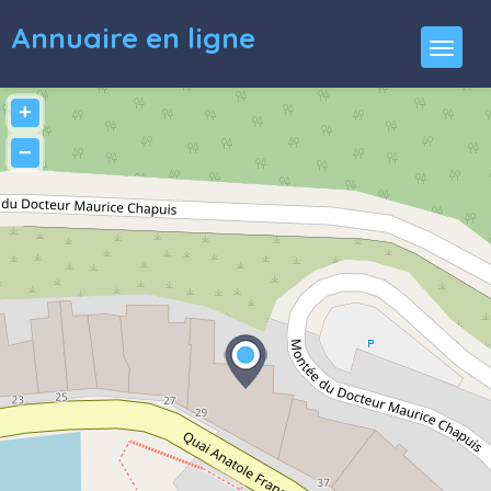
Annuaire en ligne
+
−