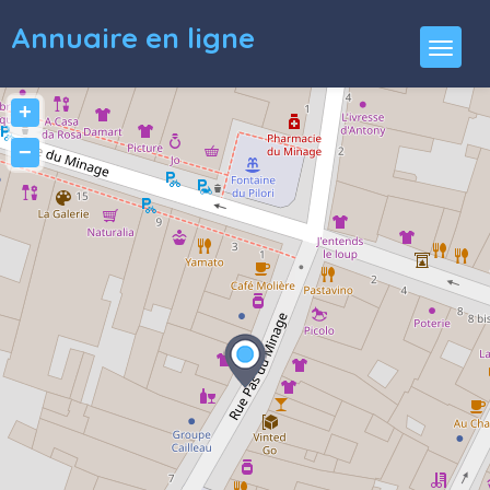
Annuaire en ligne
+
−