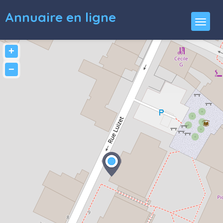
Annuaire en ligne
+
−