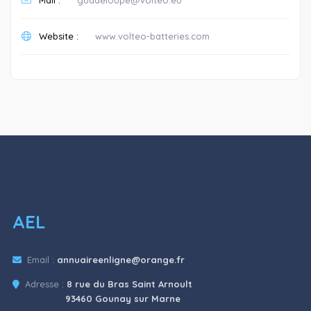
Website :
www.volteo-batteries.com
AEL
Email :
annuaireenligne@orange.fr
Adresse :
8 rue du Bras Saint Arnoult
93460 Gounay sur Marne