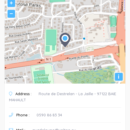
+
−
i
Address :
Route de Destrelan - La Jaille - 97122 BAIE
MAHAULT
Phone :
0590 86 83 34
Mail :
guadeloupe@volteo.eu