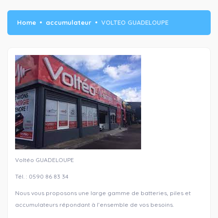
Home
accumulateur
VOLTEO GUADELOUPE
Voltéo GUADELOUPE
Tél. : 0590 86 83 34
Nous vous proposons une large gamme de batteries, piles et
accumulateurs répondant à l’ensemble de vos besoins.