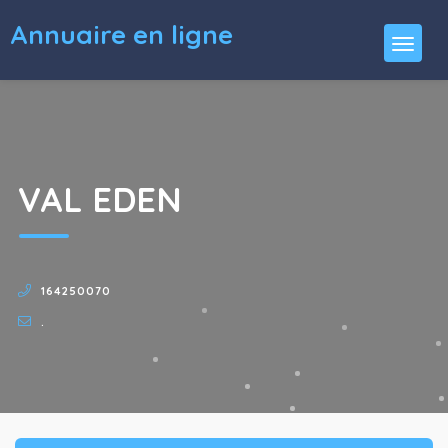
Annuaire en ligne
VAL EDEN
164250070
.