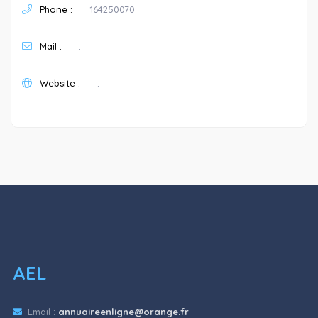
Phone :
164250070
Mail :
.
Website :
.
AEL
Email :
annuaireenligne@orange.fr