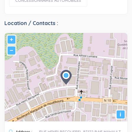
CONCESSIONNAIRES AUTOMOBILES
Location / Contacts :
+
−
i
Address :
RUE HENRI BECQUEREL 97122 BAIE MAHAULT