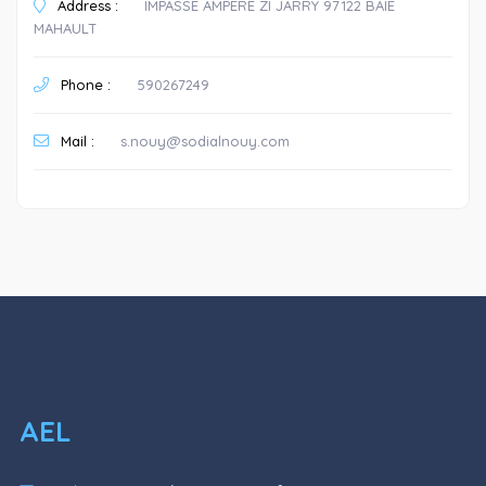
Address :
IMPASSE AMPERE ZI JARRY 97122 BAIE
MAHAULT
Phone :
590267249
Mail :
s.nouy@sodialnouy.com
AEL