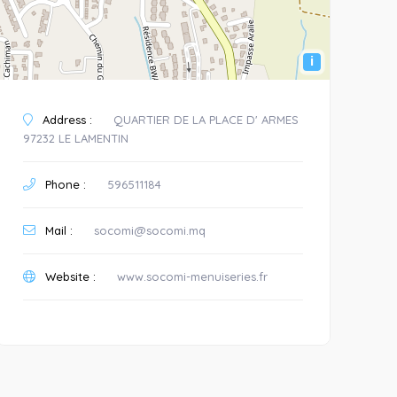
i
Address :
QUARTIER DE LA PLACE D' ARMES
97232 LE LAMENTIN
Phone :
596511184
Mail :
socomi@socomi.mq
Website :
www.socomi-menuiseries.fr