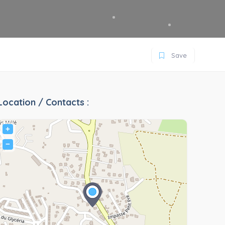
Save
Location / Contacts :
+
−