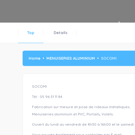
Top
Details
Home
MENUISERIES ALUMINIUM
SOCOMI
SOCOMI
Tél : 05 96 51 11 84
Fabrication sur mesure et pose de rideaux métalliques.
Menuiseries aluminium et PVC, Portails, Volets.
Ouvert du lundi au vendredi de 8h30 à 16h00 et le samedi
Vous pouvez également nous contacter par E mail.