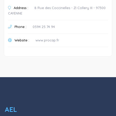
Address :
8 Rue des Coccinelles - ZI Collery III - 97300
CAYENNE
Phone :
0594 25 74 94
Website :
www.procap.fr
AEL