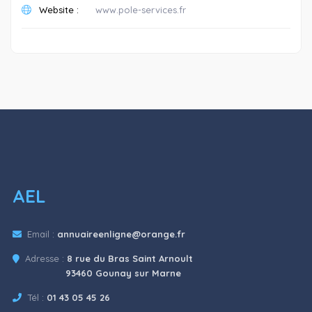
Website :
www.pole-services.fr
AEL
Email :
annuaireenligne@orange.fr
Adresse :
8 rue du Bras Saint Arnoult
93460 Gounay sur Marne
Tél :
01 43 05 45 26