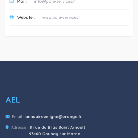
Mail :
info@pole-services.fr
Website :
www.pole-services.fr
AEL
Email :
annuaireenligne@orange.fr
Adresse :
8 rue du Bras Saint Arnoult
93460 Gounay sur Marne