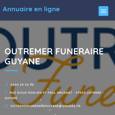
Annuaire en ligne
OUTREMER FUNERAIRE
GUYANE
0594 29 30 30
RUE DIGUE RONJON ET PAUL AMUSANT - 97300 CAYENNE -
GUYANE
OUTREMERFUNERAIREGUYANE@ORANGE.FR