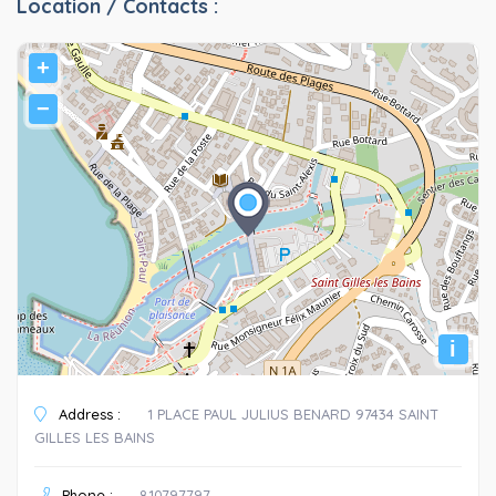
Location / Contacts :
+
−
i
Address :
1 PLACE PAUL JULIUS BENARD 97434 SAINT
GILLES LES BAINS
Phone :
810797797