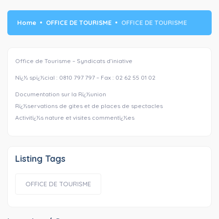
Home
OFFICE DE TOURISME
OFFICE DE TOURISME
Office de Tourisme – Syndicats d’iniative
Nï¿½ spï¿½cial : 0810 797 797 – Fax : 02 62 55 01 02
Documentation sur la Rï¿½union
Rï¿½servations de gites et de places de spectacles
Activitï¿½s nature et visites commentï¿½es
Listing Tags
OFFICE DE TOURISME