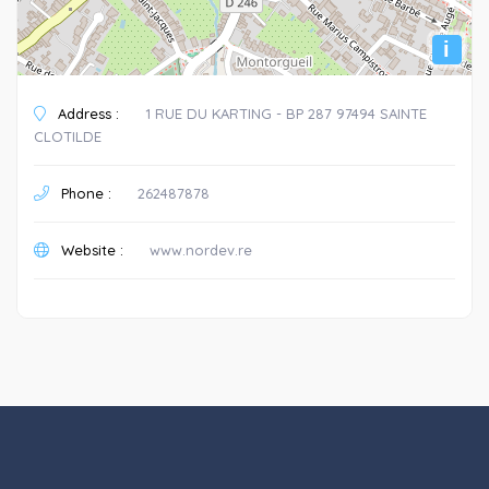
i
Address :
1 RUE DU KARTING - BP 287 97494 SAINTE
CLOTILDE
Phone :
262487878
Website :
www.nordev.re