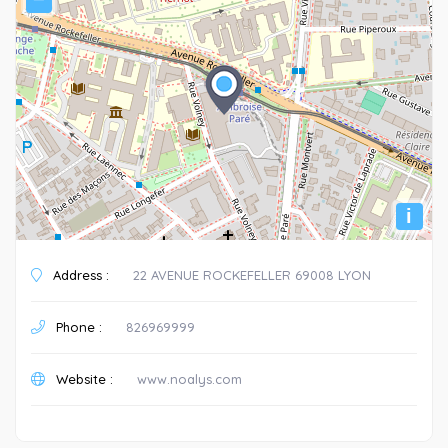
i
Address :
22 AVENUE ROCKEFELLER 69008 LYON
Phone :
826969999
Website :
www.noalys.com