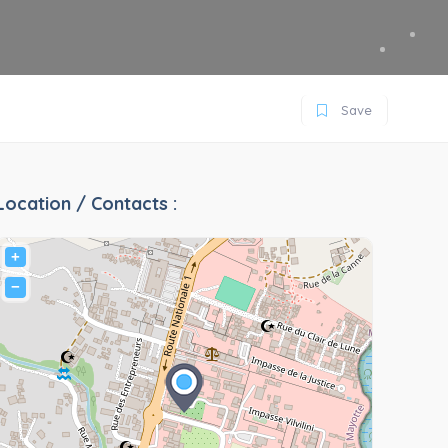
Save
Location / Contacts :
+
−