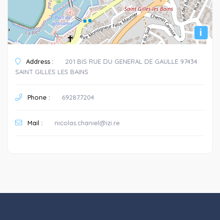
i
Address :
201 BIS RUE DU GENERAL DE GAULLE 97434
SAINT GILLES LES BAINS
Phone :
692877204
Mail :
nicolas.chaniel@izi.re