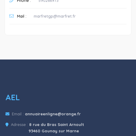
Phone :
590266973
Mail :
marfretgp@marfret.fr
AEL
Email :
annuaireenligne@orange.fr
Adresse :
8 rue du Bras Saint Arnoult
93460 Gounay sur Marne