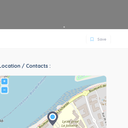
Save
Location / Contacts :
+
−