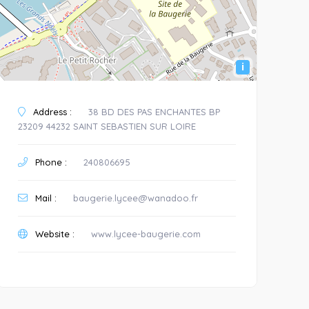
i
Address :
38 BD DES PAS ENCHANTES BP
23209 44232 SAINT SEBASTIEN SUR LOIRE
Phone :
240806695
Mail :
baugerie.lycee@wanadoo.fr
Website :
www.lycee-baugerie.com