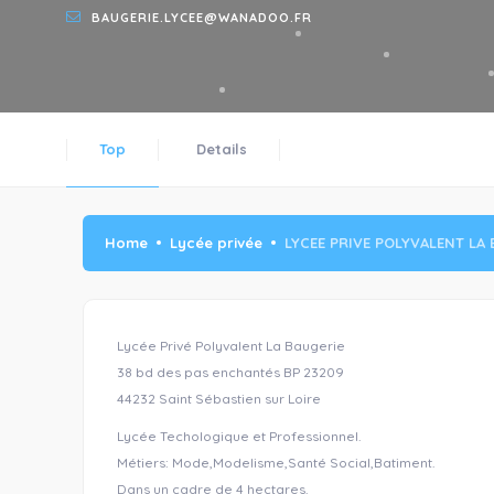
BAUGERIE.LYCEE@WANADOO.FR
Top
Details
Home
Lycée privée
LYCEE PRIVE POLYVALENT LA
Lycée Privé Polyvalent La Baugerie
38 bd des pas enchantés BP 23209
44232 Saint Sébastien sur Loire
Lycée Techologique et Professionnel.
Métiers: Mode,Modelisme,Santé Social,Batiment.
Dans un cadre de 4 hectares.