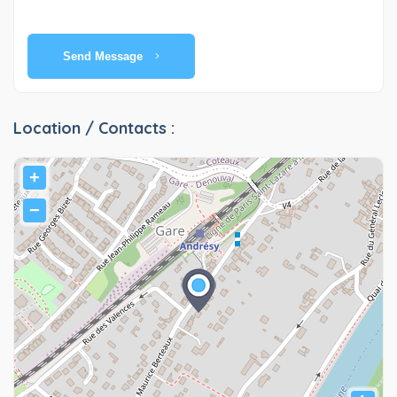
Send Message
Location / Contacts :
+
−