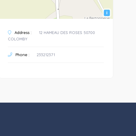
i
Address :
12 HAMEAU DES ROSES 50700
COLOMBY
Phone :
233212371