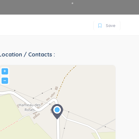
Save
Location / Contacts :
+
−