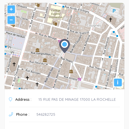
+
−
i
Address :
15 RUE PAS DE MINAGE 17000 LA ROCHELLE
Phone :
546282725